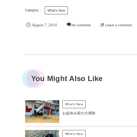
What's New
August
7
,
2014
No comment
Leave a comment
You Might Also Like
What's New
お盆休み前の大掃除
What's New