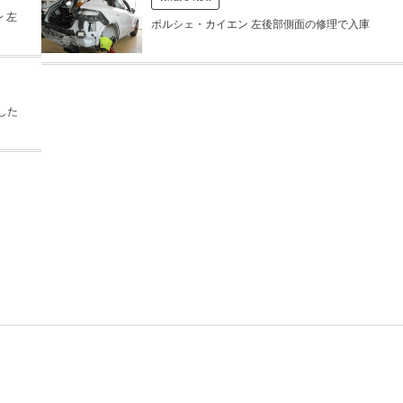
 左
ポルシェ・カイエン 左後部側面の修理で入庫
した