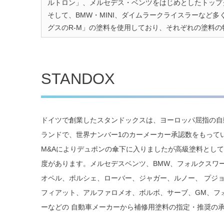
ルトロン」、メルセデス・ベンツをはじめとしたトップク
そして、BMW・MINI、ダイムラークライスラーなど
グスのR-M」の塗料を使用しており、それぞれの塗料
STANDOX
ドイツで創業したスタンドックスは、ヨーロッパ屈指の自
ランドで、世界ナンバー1のカーメーカー承認数をもってい
M&Aによりデュポンの傘下に入りましたが高級塗料とし
度があります。メルセデスベンツ、BMW、フォルクスワ
オペル、ポルシェ、ローバー、ジャガー、ルノー、 プジ
フィアット、アルファロメオ、ボルボ、サーブ、GM、フ
ーなどの 自動車メーカーから補修用塗料の指定・推奨の