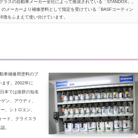
ラスの自動車メーカー全社によって推奨されている「STANDOX」。
多くのメーカーより補修塗料として指定を受けている「BASFコーティン
の特徴をふまえて使い分けています。
動車補修用塗料のブ
ます。2002年に
て日本では抜群の知名
ーゲン、アウディ、
ョー、シトロエン、
ォード、クライスラ
承認。