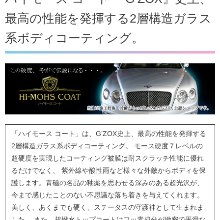
最高の性能を発揮する2層構造ガラス
系ボディコーティング。
「ハイモース コート」は、G’ZOX史上、最高の性能を発揮する
2層構造ガラス系ボディコーティング。 モース硬度７レベルの
超硬度を実現したコーティング被膜は耐スクラッチ性能に優れ
るだけでなく、 紫外線や酸性雨など様々な外敵からボディを保
護します。青磁の名品の釉薬を思わせる深みのある超光沢が、
今まで感じたことのない不思議な落ち着きを与えてくれます。
美しく、あくまでも硬く、ステータスの守護神として生まれま
した。 また、超撥水トップコートはフッ素成分が緻密で平滑な