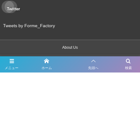
Twitter
Tweets by Forme_Factory
About Us
Inspection
メニュー
ホーム
先頭へ
検索
Maintenance
Bodywork & Paint
Dress up
Body coating
Carsensor