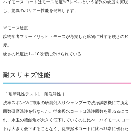
ハイモース コートはモース硬度※7レベルという驚異の硬度を実現
し、驚異のバリアー性能を発揮します。
※モース硬度…
鉱物学者フリードリッヒ・モースが考案した鉱物に対する硬さの尺
度。
硬さの尺度は1～10段階に分けられている
耐スリキズ性能
［ 耐摩耗性テスト1 耐洗浄性 ］
洗車スポンジに市販の研磨剤入りシャンプーで洗浄試験機にて所定
回数研磨洗浄を行なった。従来撥水コートは洗浄回数を重ねるにつ
れ、水玉の接触角が大きく低下していくのに比べ、ハイモース コー
トは大きく低下することなく、従来撥水コートに比べ非常に優れた