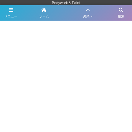
Bodywork & Paint
メニュー
ホーム
先頭へ
検索
Dress up
Body coating
Carsensor
What’s New
Contact
千葉県市川市原木2163-1
047-328-3320
©
1998 - 2026
輸入車・ベンツ・BMWの修理・車検・鈑金塗装ならForme（フォルム）