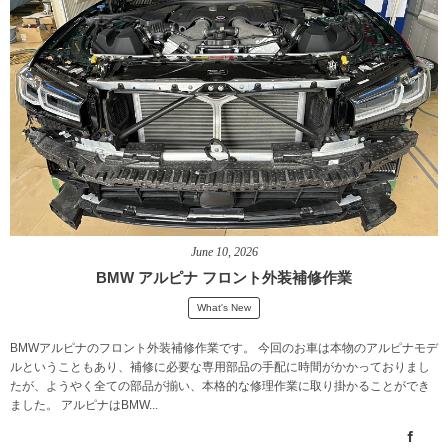
June
10
,
2026
BMW アルピナ フロント外装補修作業
What's New
BMWアルピナのフロント外装補修作業です。 今回のお車は本物のアルピナモデ
ルということもあり、補修に必要な専用部品の手配に時間がかかっておりまし
たが、ようやく全ての部品が揃い、本格的な修理作業に取り掛かることができ
ました。 アルピナはBMW...