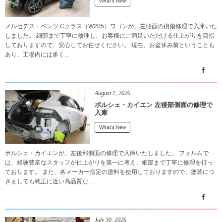
What's New
メルセデス・ベンツ Cクラス（W205）ワゴンが、左側面の損傷修理で入庫いた
しました。 細部まで丁寧に修理し、お客様にご満足いただける仕上がりを目指
しておりますので、安心してお任せください。 現在、お盆休み前ということも
あり、工場内には多く...
August
1
,
2026
ポルシェ・カイエン 左後部側面の修理で
入庫
What's New
ポルシェ・カイエンが、左後部側面の修理で入庫いたしました。 フォルムで
は、経験豊富なスタッフが仕上がりを第一に考え、細部まで丁寧に修理を行っ
ております。 また、各メーカー指定の塗料を使用しておりますので、塗装につ
きましても純正に近い高品質な...
July
30
,
2026