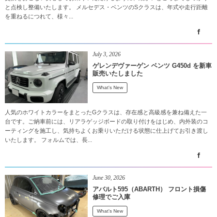
と点検し整備いたします。 メルセデス・ベンツのSクラスは、年式や走行距離
を重ねるにつれて、様々...
July
3
,
2026
ゲレンデヴァーゲン ベンツ G450d を新車
販売いたしました
What's New
人気のホワイトカラーをまとったGクラスは、存在感と高級感を兼ね備えた一
台です。ご納車前には、リアラゲッジボードの取り付けをはじめ、内外装のコ
ーティングを施工し、気持ちよくお乗りいただける状態に仕上げてお引き渡し
いたします。 フォルムでは、長...
June
30
,
2026
アバルト595（ABARTH） フロント損傷
修理でご入庫
What's New