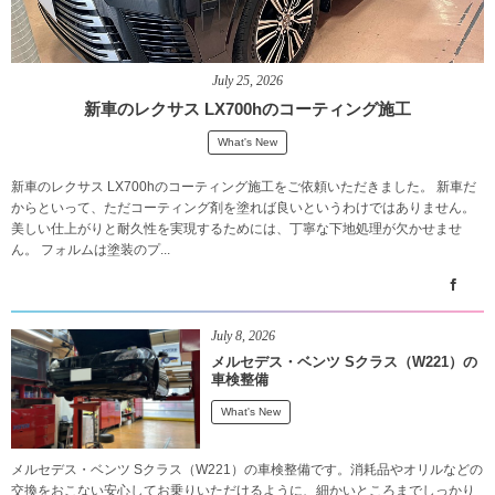
July
25
,
2026
新車のレクサス LX700hのコーティング施工
What's New
新車のレクサス LX700hのコーティング施工をご依頼いただきました。 新車だ
からといって、ただコーティング剤を塗れば良いというわけではありません。
美しい仕上がりと耐久性を実現するためには、丁寧な下地処理が欠かせませ
ん。 フォルムは塗装のプ...
July
8
,
2026
メルセデス・ベンツ Sクラス（W221）の
車検整備
What's New
メルセデス・ベンツ Sクラス（W221）の車検整備です。消耗品やオリルなどの
交換をおこない安心してお乗りいただけるように、細かいところまでしっかり