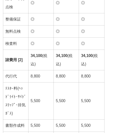
◎
◎
◎
点検
整備保証
◎
◎
◎
無料点検
◎
◎
◎
検査料
◎
◎
◎
34,100
(税
34,100
(税
34,100
(税
諸費用 [2]
込)
込)
込)
代行代
8,800
8,800
8,800
ﾃｽﾀｰ料(ﾍｯ
ﾄﾞﾗｲﾄ･ｻｲﾄﾞ
5,500
5,500
5,500
ｽﾘｯﾌﾟ･排気
ｶﾞｽ)
書類作成料
5,500
5,500
5,500