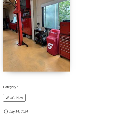
What's New
July
14
,
2024