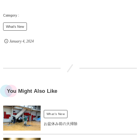
What's New
January
4
,
2024
You Might Also Like
What's New
お盆休み前の大掃除