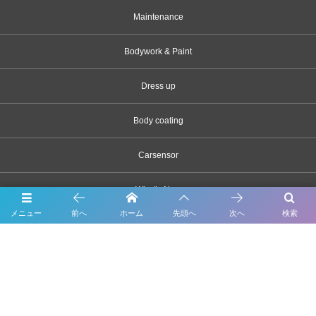
Maintenance
Bodywork & Paint
Dress up
Body coating
Carsensor
What’s New
メニュー
前へ
ホーム
先頭へ
次へ
検索
Contact
千葉県市川市原木2163-1