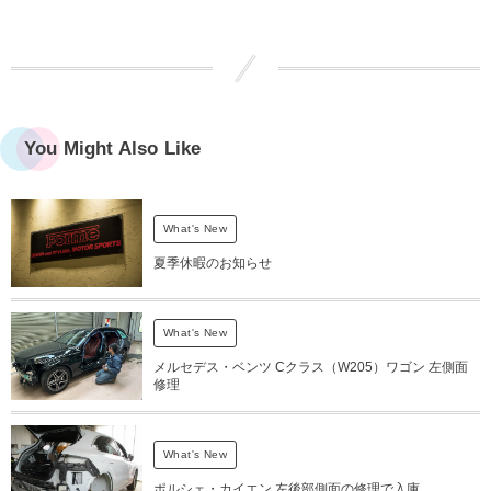
You Might Also Like
What's New
夏季休暇のお知らせ
What's New
メルセデス・ベンツ Cクラス（W205）ワゴン 左側面
修理
What's New
ポルシェ・カイエン 左後部側面の修理で入庫