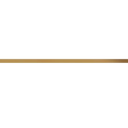
S E N D