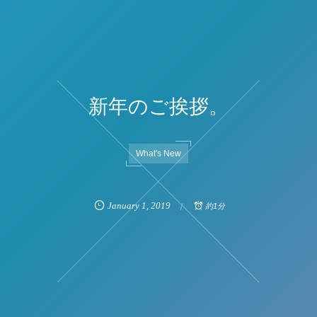
新年のご挨拶。
What's New
January
1
,
2019
約1分