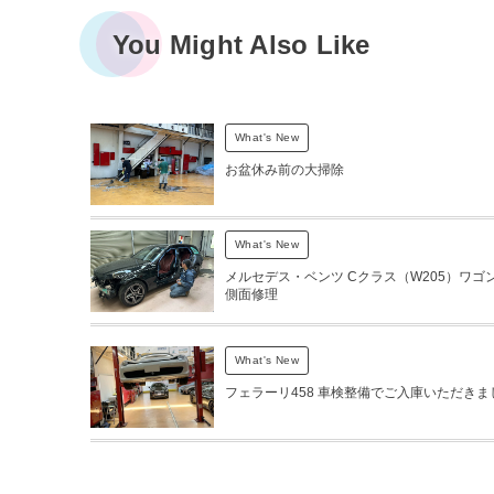
You Might Also Like
What's New
お盆休み前の大掃除
What's New
メルセデス・ベンツ Cクラス（W205）ワゴン
側面修理
What's New
フェラーリ458 車検整備でご入庫いただきま