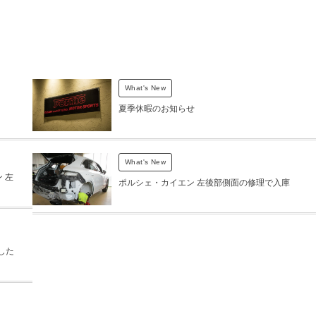
What's New
夏季休暇のお知らせ
What's New
 左
ポルシェ・カイエン 左後部側面の修理で入庫
した