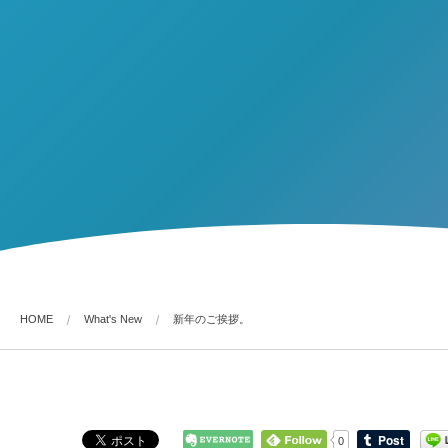
HOME
What's New
新年のご挨拶。
0