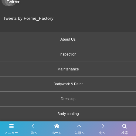
Twitter
Tweets by Forme_Factory
About Us
Inspection
Maintenance
Bodywork & Paint
Dress up
Body coating
Carsensor
メニュー
前へ
ホーム
先頭へ
次へ
検索