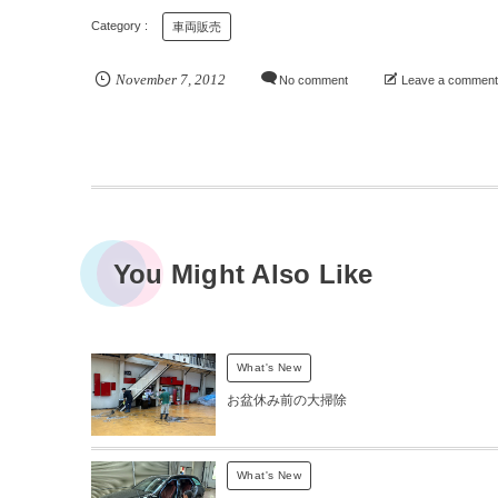
車両販売
November
7
,
2012
No comment
Leave a commen
You Might Also Like
What's New
お盆休み前の大掃除
What's New