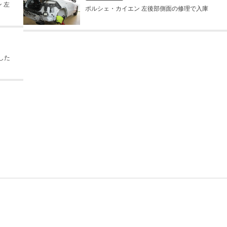
 左
ポルシェ・カイエン 左後部側面の修理で入庫
した