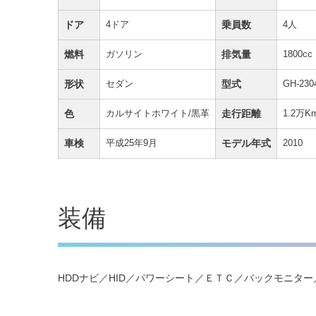
ドア
4ドア
乗員数
4人
燃料
ガソリン
排気量
1800cc
形状
セダン
型式
GH-230
色
カルサイトホワイト/黒革
走行距離
1.2万K
車検
平成25年9月
モデル年式
2010
装備
HDDナビ／HID／パワーシート／ＥＴＣ／バックモニタ