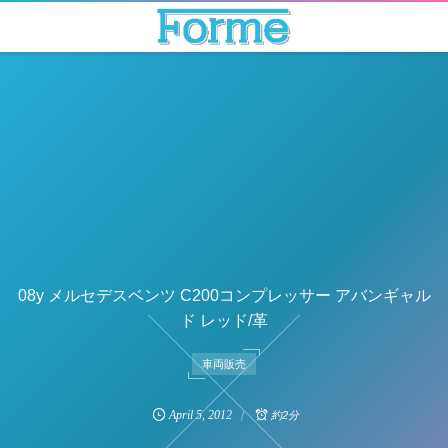
08y メルセデスベンツ C200コンプレッサー アバンギャル
ド レッド/革
車両販売
April
5
,
2012
約2分