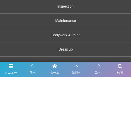
Inspection
Maintenance
Bodywork & Paint
Dress up
Body coating
メニュー
前へ
ホーム
先頭へ
次へ
検索
Carsensor
What’s New
Contact