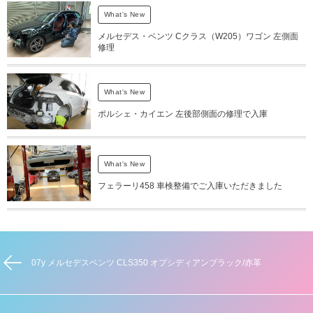
What's New
メルセデス・ベンツ Cクラス（W205）ワゴン 左側面
修理
What's New
ポルシェ・カイエン 左後部側面の修理で入庫
What's New
フェラーリ458 車検整備でご入庫いただきました
07y メルセデスベンツ CLS350 オプシディアンブラック/赤革