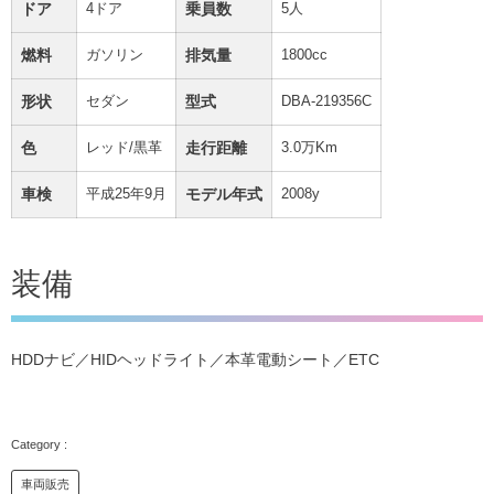
ドア
4ドア
乗員数
5人
燃料
ガソリン
排気量
1800cc
形状
セダン
型式
DBA-219356C
色
レッド/黒革
走行距離
3.0万Km
車検
平成25年9月
モデル年式
2008y
装備
HDDナビ／HIDヘッドライト／本革電動シート／ETC
車両販売