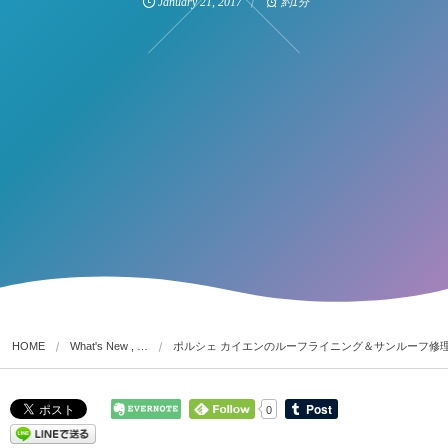
January
21
,
2017
約1分
HOME
What's New , …
ポルシェ カイエンのルーフライニング＆サンルーフ修
0