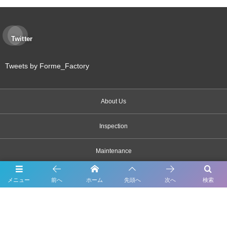
Twitter
Tweets by Forme_Factory
About Us
Inspection
Maintenance
Bodywork & Paint
メニュー
前へ
ホーム
先頭へ
次へ
検索
Dress up
Body coating