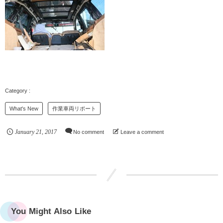
What's New
作業車両リポート
January
21
,
2017
No comment
Leave a comment
You Might Also Like