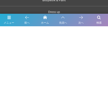
Bodywork & Paint
Dress up
メニュー
前へ
ホーム
先頭へ
次へ
検索
Body coating
Carsensor
What’s New
Contact
千葉県市川市原木2163-1
047-328-3320
©
1998 - 2026
輸入車・ベンツ・BMWの修理・車検・鈑金塗装ならForme（フォルム）