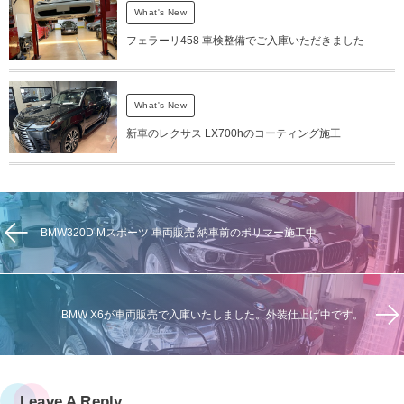
What's New
フェラーリ458 車検整備でご入庫いただきました
What's New
新車のレクサス LX700hのコーティング施工
BMW320D Mスポーツ 車両販売 納車前のポリマー施工中
BMW X6が車両販売で入庫いたしました。外装仕上げ中です。
Leave A Reply