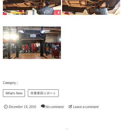
What's New
作業車両リポート
December
14
,
2016
No comment
Leave a comment