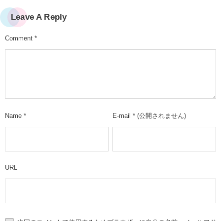
Leave A Reply
Comment
*
Name
*
E-mail
*
(公開されません)
URL