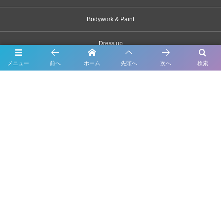
Bodywork & Paint
Dress up
メニュー
前へ
ホーム
先頭へ
次へ
検索
Body coating
Carsensor
What’s New
Contact
千葉県市川市原木2163-1
047-328-3320