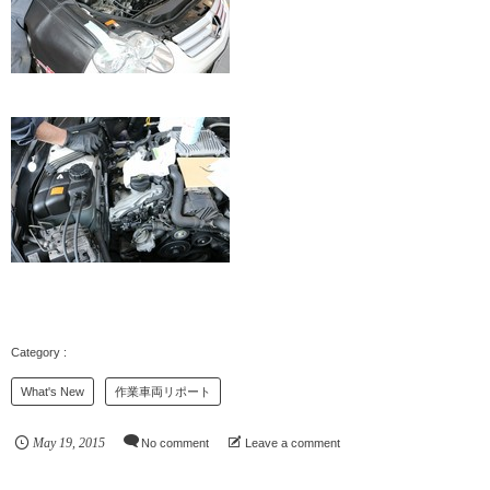
What's New
作業車両リポート
May
19
,
2015
No comment
Leave a comment