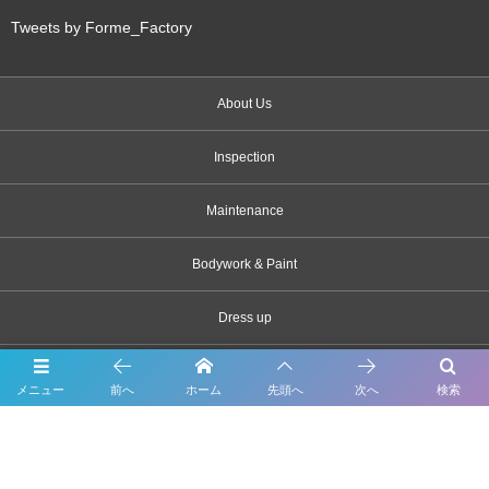
Tweets by Forme_Factory
About Us
Inspection
Maintenance
Bodywork & Paint
Dress up
Body coating
メニュー
前へ
ホーム
先頭へ
次へ
検索
Carsensor
What’s New