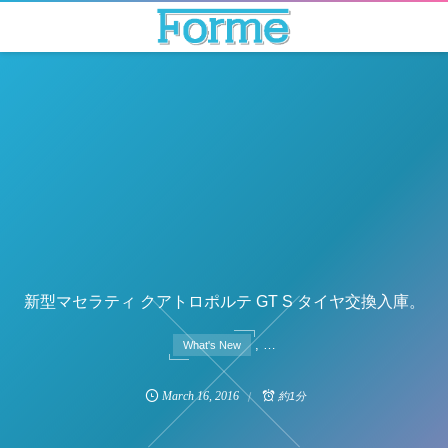
新型マセラティ クアトロポルテ GT S タイヤ交換入庫。
, …
What's New
March
16
,
2016
約1分