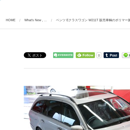
HOME
What's New , …
ベンツ Eクラスワゴン W211T 販売車輌のポリマー
0