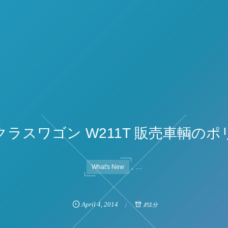
クラスワゴン W211T 販売車輌の
, …
What's New
April
4
,
2014
約1分