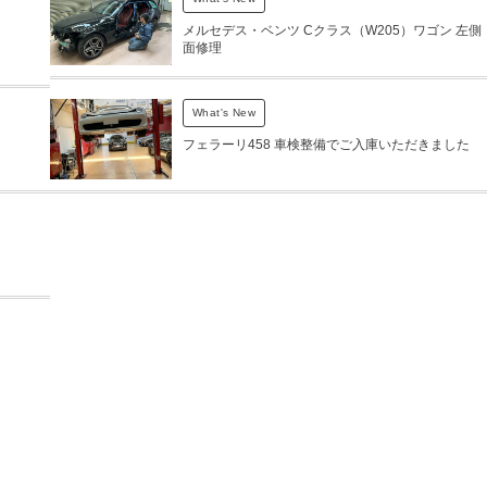
メルセデス・ベンツ Cクラス（W205）ワゴン 左側
面修理
What's New
フェラーリ458 車検整備でご入庫いただきました