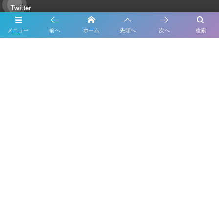
Twitter
メニュー
前へ
ホーム
先頭へ
次へ
検索
Tweets by Forme_Factory
About Us
Inspection
Maintenance
Bodywork & Paint
Dress up
Body coating
Carsensor