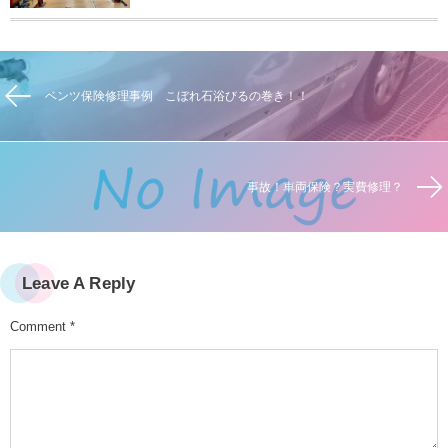
ベンツ保険修理事例 こぼれ石浴びるの巻き！！
事故！車両保険？実費修理？
Leave A Reply
Comment
*