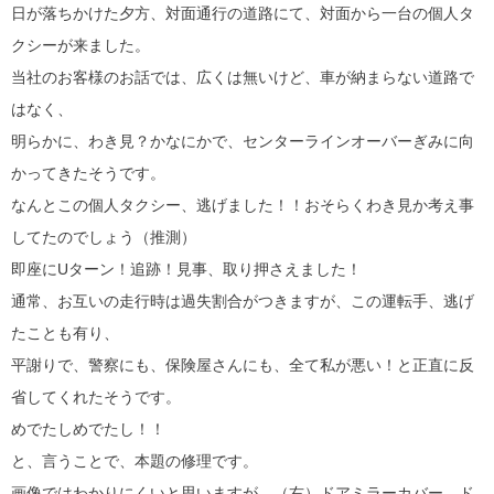
日が落ちかけた夕方、対面通行の道路にて、対面から一台の個人タ
クシーが来ました。
当社のお客様のお話では、広くは無いけど、車が納まらない道路で
はなく、
明らかに、わき見？かなにかで、センターラインオーバーぎみに向
かってきたそうです。
なんとこの個人タクシー、逃げました！！おそらくわき見か考え事
してたのでしょう（推測）
即座にUターン！追跡！見事、取り押さえました！
通常、お互いの走行時は過失割合がつきますが、この運転手、逃げ
たことも有り、
平謝りで、警察にも、保険屋さんにも、全て私が悪い！と正直に反
省してくれたそうです。
めでたしめでたし！！
と、言うことで、本題の修理です。
画像ではわかりにくいと思いますが、（右）ドアミラーカバー、ド