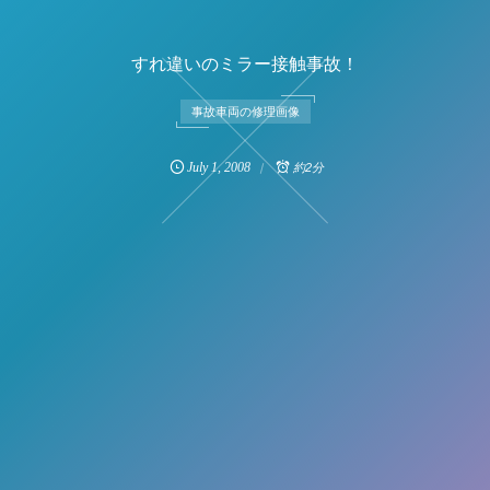
すれ違いのミラー接触事故！
事故車両の修理画像
July
1
,
2008
約2分