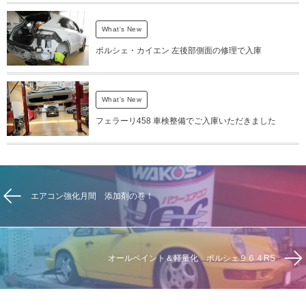
What's New
ポルシェ・カイエン 左後部側面の修理で入庫
What's New
フェラーリ458 車検整備でご入庫いただきました
エアコン強化月間 添加剤の巻！
オールペイント＆軽量化 ポルシェ９６４RS