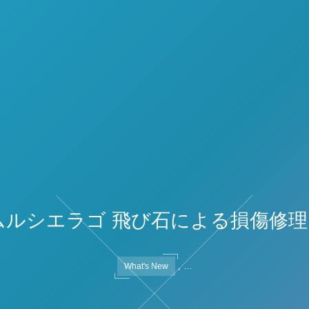
ムルシエラゴ 飛び石による損傷修理
, …
What's New