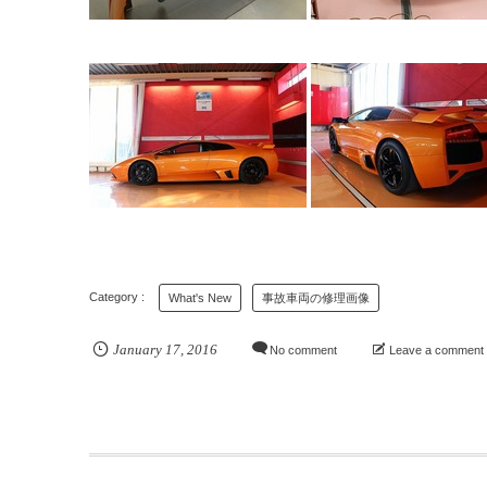
What's New
事故車両の修理画像
January
17
,
2016
No comment
Leave a comment