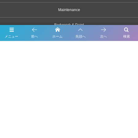
Maintenance
Bodywork & Paint
メニュー
前へ
ホーム
先頭へ
次へ
検索
Dress up
Body coating
Carsensor
What’s New
Contact
千葉県市川市原木2163-1