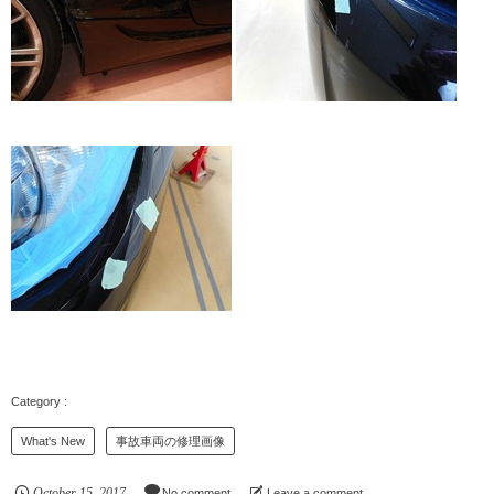
What's New
事故車両の修理画像
October
15
,
2017
No comment
Leave a comment