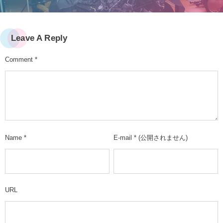
Leave A Reply
Comment
*
Name
*
E-mail
*
(公開されません)
URL