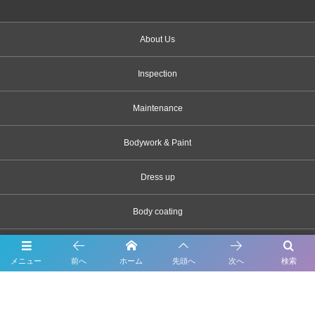
About Us
Inspection
Maintenance
Bodywork & Paint
Dress up
Body coating
Carsensor
メニュー
前へ
ホーム
先頭へ
次へ
検索
What’s New