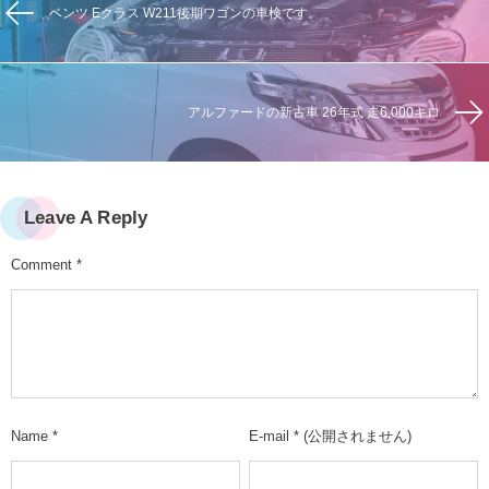
ベンツ Eクラス W211後期ワゴンの車検です。
アルファードの新古車 26年式 走6,000キロ
Leave A Reply
Comment
*
Name
*
E-mail
*
(公開されません)