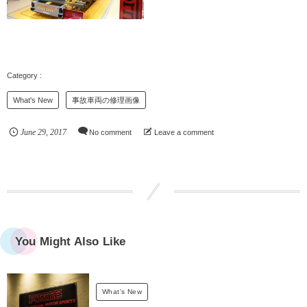
What's New
事故車両の修理画像
June
29
,
2017
No comment
Leave a comment
You Might Also Like
What's New