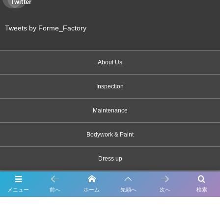
Twitter
Tweets by Forme_Factory
About Us
Inspection
Maintenance
Bodywork & Paint
Dress up
Body coating
メニュー
前へ
ホーム
先頭へ
次へ
検索
Carsensor