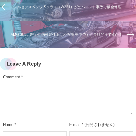
メルセデスベンツ Sクラス（W221）がのバースト事故で板金修理
AMG SL55 走行少 内外装仕上げ済み 販売中です。是非どうですか！
Leave A Reply
Comment
*
Name
*
E-mail
*
(公開されません)