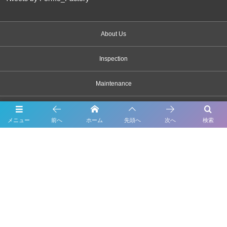
About Us
Inspection
Maintenance
Bodywork & Paint
メニュー
前へ
ホーム
先頭へ
次へ
検索
Dress up
Body coating
Carsensor
What’s New