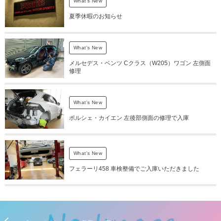
What's New
夏季休暇のお知らせ
What's New
メルセデス・ベンツ Cクラス（W205）ワゴン 左側面
修理
What's New
ポルシェ・カイエン 左後部側面の修理で入庫
What's New
フェラーリ458 車検整備でご入庫いただきました