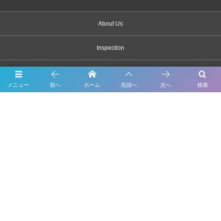
About Us
Inspection
Maintenance
メニュー
前へ
ホーム
先頭へ
次へ
検索
Bodywork & Paint
Dress up
Body coating
Carsensor
What’s New
Contact