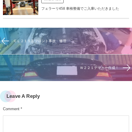
フェラーリ458 車検整備でご入庫いただきました
ＣＬ２１５左フロント事故 修理
Ｗ２２１デモカー作成！
Leave A Reply
Comment
*