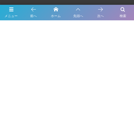
メニュー
前へ
ホーム
先頭へ
次へ
検索
Twitter
Tweets by Forme_Factory
About Us
Inspection
Maintenance
Bodywork & Paint
Dress up
Body coating