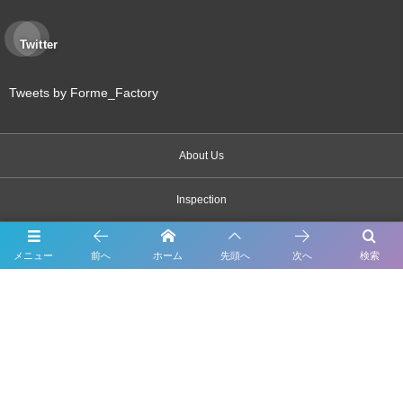
Twitter
Tweets by Forme_Factory
About Us
Inspection
Maintenance
メニュー
前へ
ホーム
先頭へ
次へ
検索
Bodywork & Paint
Dress up
Body coating