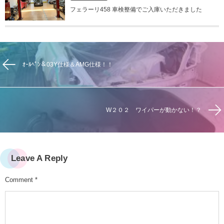
フェラーリ458 車検整備でご入庫いただきました
ｵｰﾙﾍﾟﾝ＆03Y仕様＆AMG仕様！！
W２０２ ワイパーが動かない！？
Leave A Reply
Comment
*