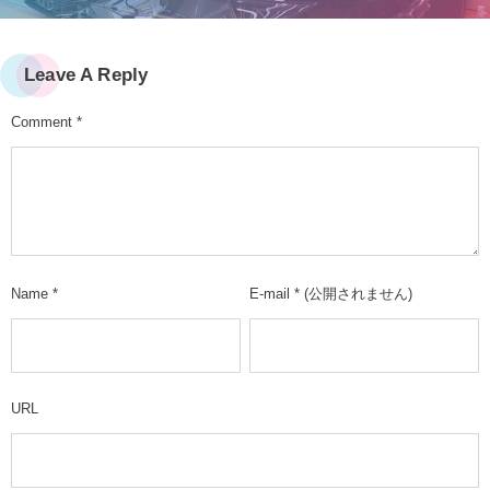
Leave A Reply
Comment
*
Name
*
E-mail
*
(公開されません)
URL