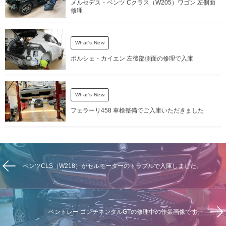
メルセデス・ベンツ Cクラス（W205）ワゴン 左側面
修理
What's New
ポルシェ・カイエン 左後部側面の修理で入庫
What's New
フェラーリ458 車検整備でご入庫いただきました
ベンツCLS（W218）がセルモーターのトラブルで入庫しました。
ベントレー コンチネンタルGTの修理中の作業画像です。