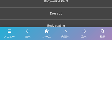
Bodywork & Paint
Dress up
Body coating
メニュー
前へ
ホーム
先頭へ
次へ
検索
Carsensor
What’s New
Contact
千葉県市川市原木2163-1
047-328-3320
©
1998 - 2026
輸入車・ベンツ・BMWの修理・車検・鈑金塗装ならForme（フォルム）