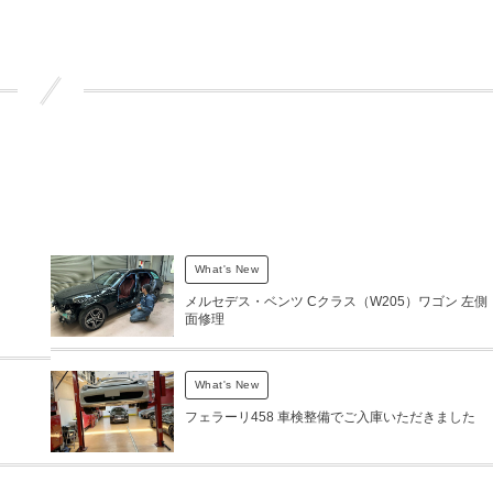
What's New
メルセデス・ベンツ Cクラス（W205）ワゴン 左側
面修理
What's New
フェラーリ458 車検整備でご入庫いただきました