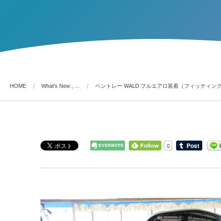
HOME
What's New , …
ベントレー WALD フルエアロ装着（フィッティン
0