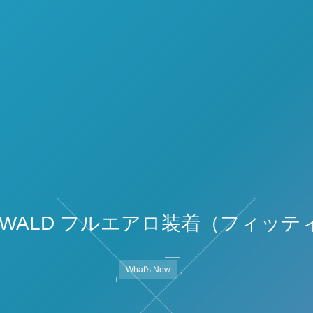
 WALD フルエアロ装着（フィッテ
, …
What's New