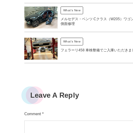
What's New
メルセデス・ベンツ Cクラス（W205）ワゴン
側面修理
What's New
フェラーリ458 車検整備でご入庫いただきま
Leave A Reply
Comment
*