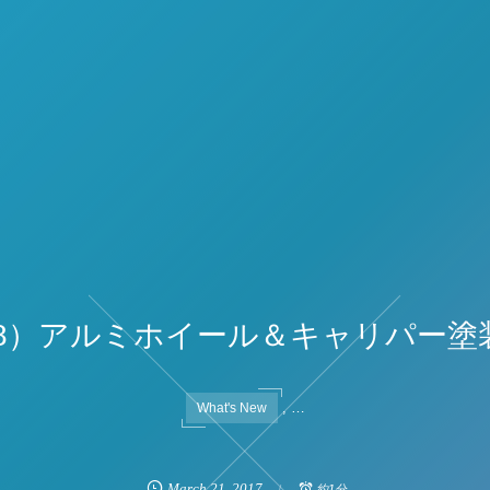
218）アルミホイール＆キャリパー
, …
What's New
March
21
,
2017
約1分