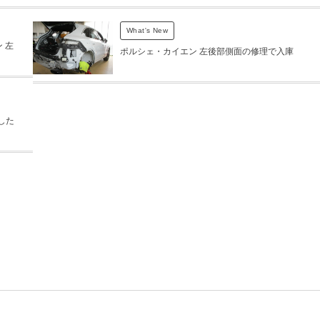
What's New
 左
ポルシェ・カイエン 左後部側面の修理で入庫
した