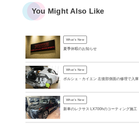
You Might Also Like
What's New
夏季休暇のお知らせ
What's New
ポルシェ・カイエン 左後部側面の修理で入庫
What's New
新車のレクサス LX700hのコーティング施工