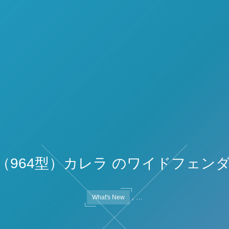
1（964型）カレラ のワイドフェン
, …
What's New