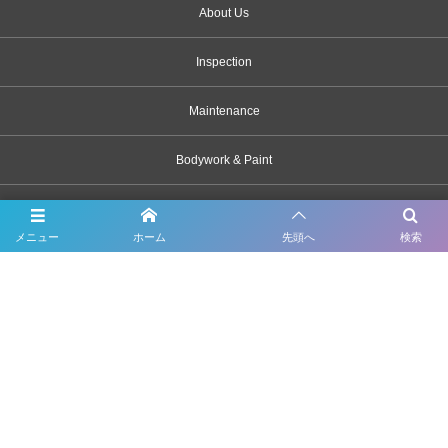
About Us
Inspection
Maintenance
Bodywork & Paint
Dress up
メニュー
ホーム
先頭へ
検索
Body coating
Carsensor
What’s New
Contact