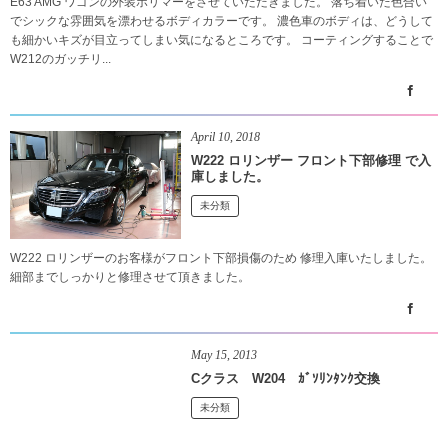
E63 AMG ワゴンの外装ポリマーをさせていただきました。 落ち着いた色合い
でシックな雰囲気を漂わせるボディカラーです。 濃色車のボディは、どうして
も細かいキズが目立ってしまい気になるところです。 コーティングすることで
W212のガッチリ...
April
10
,
2018
W222 ロリンザー フロント下部修理 で入
庫しました。
未分類
W222 ロリンザーのお客様がフロント下部損傷のため 修理入庫いたしました。
細部までしっかりと修理させて頂きました。
May
15
,
2013
Cクラス W204 ｶﾞｿﾘﾝﾀﾝｸ交換
未分類