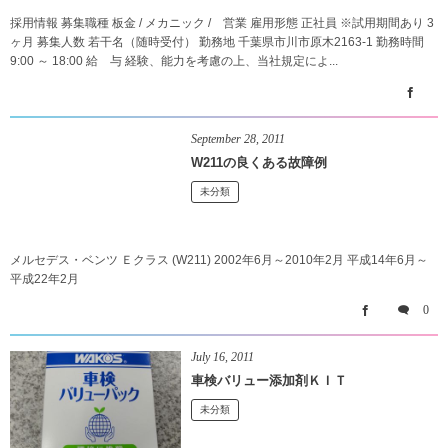
採用情報 募集職種 板金 / メカニック / 営業 雇用形態 正社員 ※試用期間あり 3
ヶ月 募集人数 若干名（随時受付） 勤務地 千葉県市川市原木2163-1 勤務時間
9:00 ～ 18:00 給 与 経験、能力を考慮の上、当社規定によ...
September
28
,
2011
W211の良くある故障例
未分類
メルセデス・ベンツ Ｅクラス (W211) 2002年6月～2010年2月 平成14年6月～
平成22年2月
0
July
16
,
2011
車検バリュー添加剤ＫＩＴ
未分類