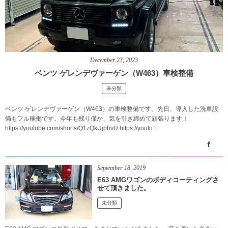
December
23
,
2023
ベンツ ゲレンデヴァーゲン（W463）車検整備
未分類
ベンツ ゲレンデヴァーゲン（W463）の車検整備です。先日、導入した洗車設
備もフル稼働です。今年も残り僅か、気を引き締めて頑張ります！
https://youtube.com/shorts/Q1zQkUjbbvU https://youtu...
September
18
,
2019
E63 AMGワゴンのボディコーティングさ
せて頂きました。
未分類