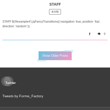
STAFF
未分類
STAFF $('#example4').jqFancyTransitions({ navigation: true, position: 'top',
direction: 'random' });
0
Show Older Posts
Twitter
Tweets by Forme_Factory