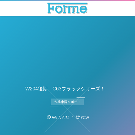
W204後期 C63ブラックシリーズ！
作業車両リポート
July
7
,
2012
約1分