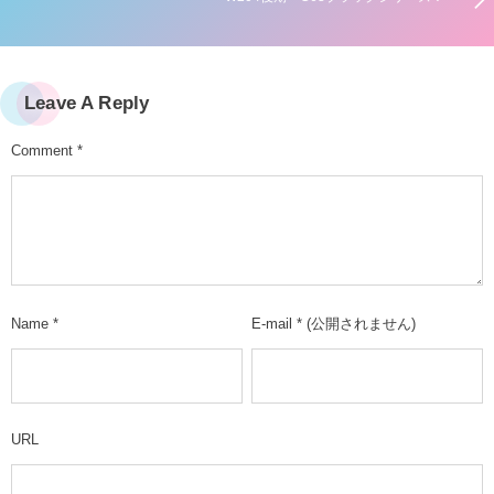
Leave A Reply
Comment
*
Name
*
E-mail
*
(公開されません)
URL