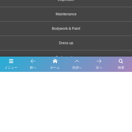
Maintenance
Bodywork & Paint
Dress up
Body coating
メニュー
前へ
ホーム
先頭へ
次へ
検索
Carsensor
What’s New
Contact
千葉県市川市原木2163-1