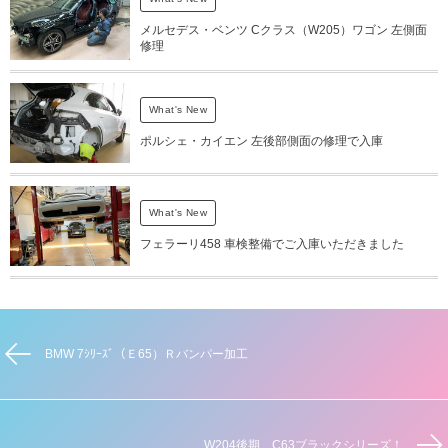
メルセデス・ベンツ Cクラス（W205）ワゴン 左側面
修理
What's New
ポルシェ・カイエン 左後部側面の修理で入庫
What's New
フェラーリ458 車検整備でご入庫いただきました
BMW 7ｼﾘｰｽﾞ（Ｅ65）Ｒバンパー加工
W204後期 C63ブラックシリーズ！