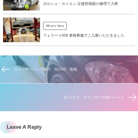
ポルシェ・カイエン 左後部側面の修理で入庫
What's New
フェラーリ458 車検整備でご入庫いただきました
ロリンザーパーツ取付 GL550 後期
GL５５０ ロリンザー仕様パートⅡ
Leave A Reply