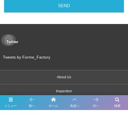
Twitter
Tweets by Forme_Factory
About Us
Inspection
Maintenance
メニュー
前へ
ホーム
先頭へ
次へ
検索
Bodywork & Paint