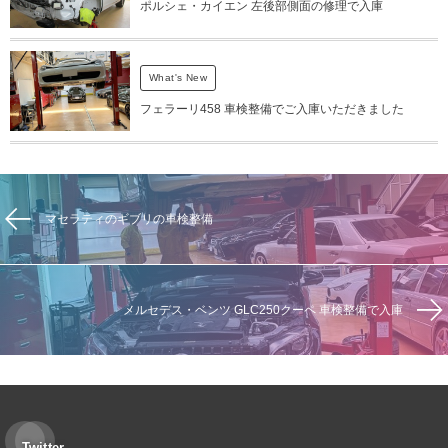
ポルシェ・カイエン 左後部側面の修理で入庫
What's New
フェラーリ458 車検整備でご入庫いただきました
マセラティのギブリの車検整備
メルセデス・ベンツ GLC250クーペ 車検整備で入庫
Twitter