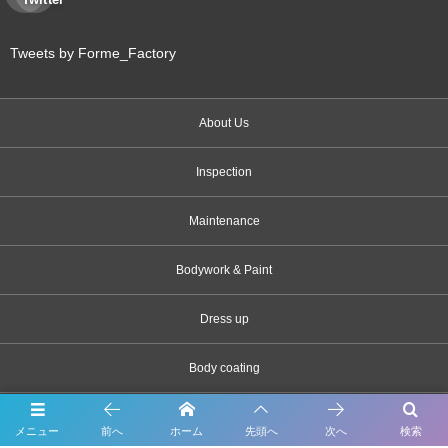
Tweets by Forme_Factory
About Us
Inspection
Maintenance
Bodywork & Paint
Dress up
Body coating
Carsensor
メニュー
前へ
ホーム
先頭へ
次へ
検索