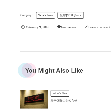
What's New
作業車両リポート
February
9
,
2016
No comment
Leave a comment
You Might Also Like
What's New
夏季休暇のお知らせ