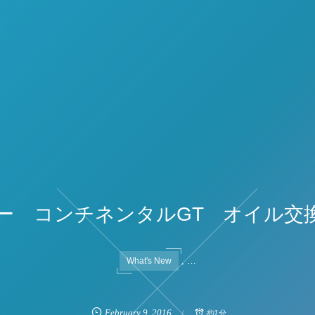
ー コンチネンタルGT オイル交
, …
What's New
February
9
,
2016
約1分