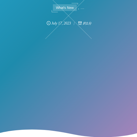
, …
What's New
July
17
,
2023
約1分