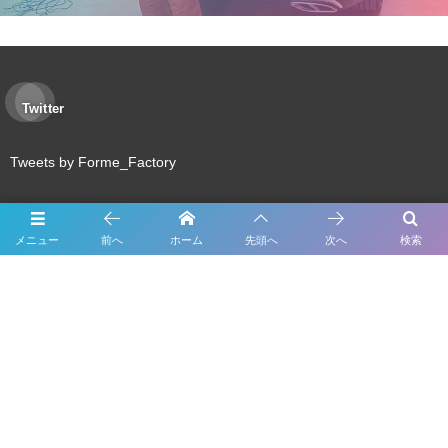
Twitter
Tweets by Forme_Factory
About Us
メニュー
前へ
ホーム
先頭へ
次へ
検索
Inspection
Maintenance
Bodywork & Paint
Dress up