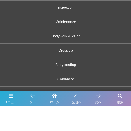
Inspection
Maintenance
Bodywork & Paint
Dress up
Body coating
Carsensor
What’s New
メニュー
前へ
ホーム
先頭へ
次へ
検索
Contact