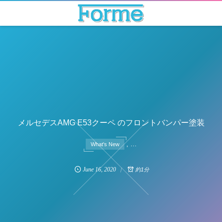
メルセデスAMG E53クーペ のフロントバンパー塗装
, …
What's New
June
16
,
2020
約1分