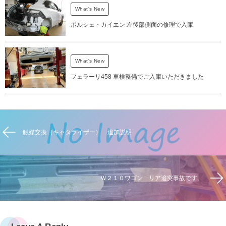
What's New
ポルシェ・カイエン 左後部側面の修理で入庫
What's New
フェラーリ458 車検整備でご入庫いただきました
触媒交換（キャタライザー） 追加説明
Ｗ２１０ワゴン リア追突事故です。