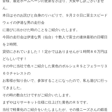
皆様、最近ホームページの更新をさぼり、大変申し訳ございませ
ん。
本日はそのお詫びと自身のリハビリで、９月２０日に富士スピード
ウェイの伊達な男の走行会
に遊びに出かけた時のことをご紹介いたします。
今回の走行会は伊達な男（仙台）十数人で富士の連休最初の日曜日
を２時間、
貸切にされていました！！定かではありませんが１時間８６万円ほ
どらしいです！
その中に当社で色々ご紹介した黄色のポルシェＲＳとフェラーリ３
６０チャレストの
お客様が知り合いで、参加することになったので、私も遊びに行っ
てきました。
その時の数台だけですがご紹介いたします。
まずやはりサーキット仕様に仕上げた黄色のＲＳです。
当社で軽量化のご紹介をいたしましたが、その後ニーズさんの鍛造