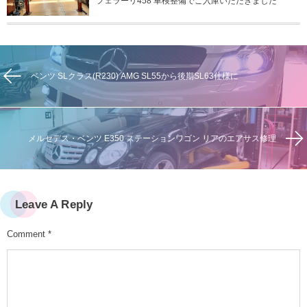
フェラーリ458 車検整備でご入庫いただきました
ベンツ SLクラス(R230) AMG SL55から後期SL63仕様に
メルセデス・ベンツ E350 ステーションワゴン リアのエアサス修理
Leave A Reply
Comment
*