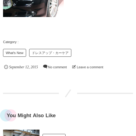
What's New
ドレスアップ・カーケア
September
12
,
2015
No comment
Leave a comment
You Might Also Like