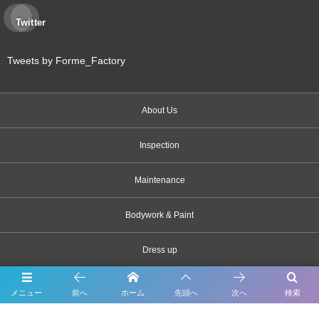
Twitter
Tweets by Forme_Factory
About Us
Inspection
Maintenance
Bodywork & Paint
Dress up
Body coating
メニュー
前へ
ホーム
先頭へ
次へ
検索