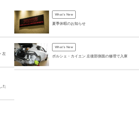
What's New
夏季休暇のお知らせ
What's New
 左
ポルシェ・カイエン 左後部側面の修理で入庫
した