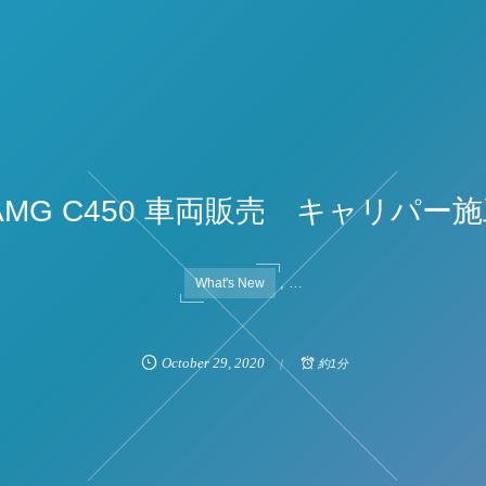
AMG C450 車両販売 キャリパー
, …
What's New
October
29
,
2020
約1分