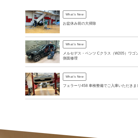
What's New
お盆休み前の大掃除
What's New
メルセデス・ベンツ Cクラス（W205）ワゴン
側面修理
What's New
フェラーリ458 車検整備でご入庫いただきま