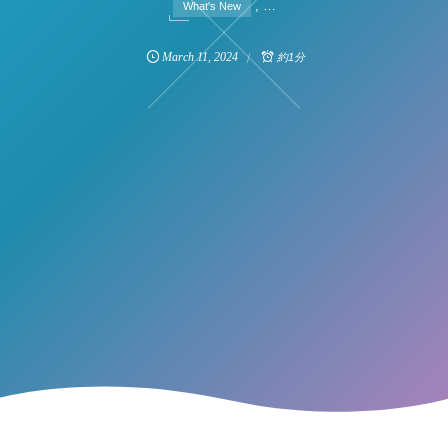
, …
What's New
March
11
,
2024
約1分