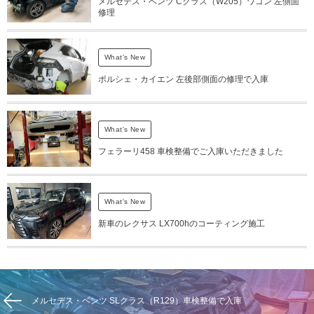
メルセデス・ベンツ Cクラス（W205）ワゴン 左側面
修理
What's New
ポルシェ・カイエン 左後部側面の修理で入庫
What's New
フェラーリ458 車検整備でご入庫いただきました
What's New
新車のレクサス LX700hのコーティング施工
メルセデス・ベンツ SLクラス（R129）車検整備で入庫