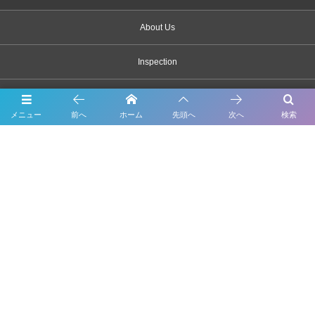
About Us
Inspection
Maintenance
メニュー
前へ
ホーム
先頭へ
次へ
検索
Bodywork & Paint
Dress up
Body coating
Carsensor
What’s New
Contact