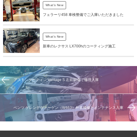
What's New
フェラーリ458 車検整備でご入庫いただきました
What's New
新車のレクサス LX700hのコーティング施工
アストンマーティン Vantage S 左前損傷で修理入庫
ベンツ ゲレンデヴァーゲン（W463）外装補修とメンテナンス入庫