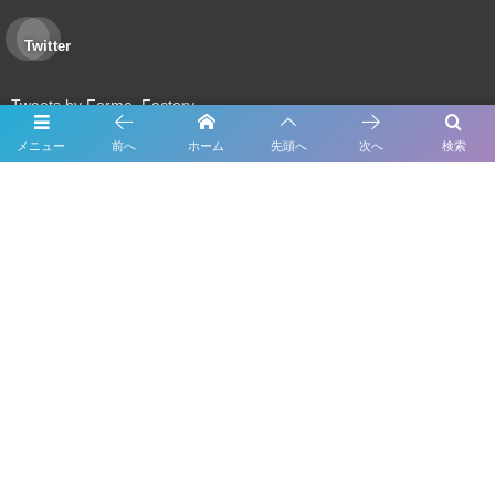
Twitter
Tweets by Forme_Factory
メニュー
前へ
ホーム
先頭へ
次へ
検索
About Us
Inspection
Maintenance
Bodywork & Paint
Dress up
Body coating