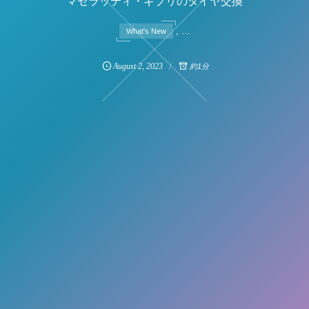
マセラッティ・ギブリのタイヤ交換
, …
What's New
August
2
,
2023
約1分