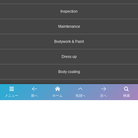
Inspection
Maintenance
Bodywork & Paint
Dress up
Body coating
Carsensor
メニュー
前へ
ホーム
先頭へ
次へ
検索
What’s New
Contact