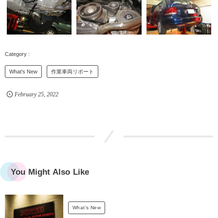
What's New
作業車両リポート
February
25
,
2022
You Might Also Like
What's New