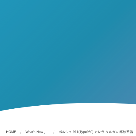
HOME
What's New , …
ポルシェ 911(Type930) カレラ タルガ の車検整備