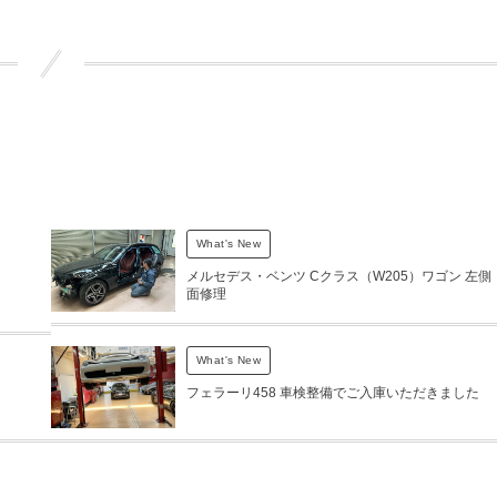
What's New
メルセデス・ベンツ Cクラス（W205）ワゴン 左側
面修理
What's New
フェラーリ458 車検整備でご入庫いただきました