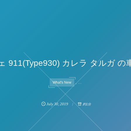
 911(Type930) カレラ タルガ 
, …
What's New
July
30
,
2019
約1分