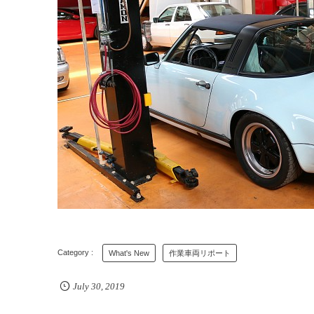
What's New
作業車両リポート
July
30
,
2019