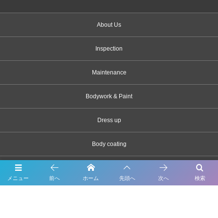
About Us
Inspection
Maintenance
Bodywork & Paint
Dress up
Body coating
Carsensor
メニュー
前へ
ホーム
先頭へ
次へ
検索
What’s New
Contact