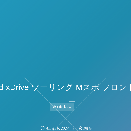
0d xDrive ツーリング Mスポ フ
, …
What's New
April
16
,
2024
約1分