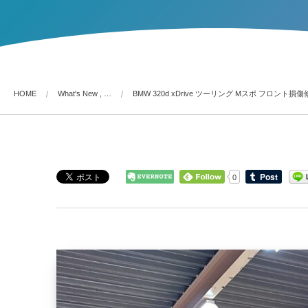
HOME
What's New , …
BMW 320d xDrive ツーリング Mスポ フロント損
0