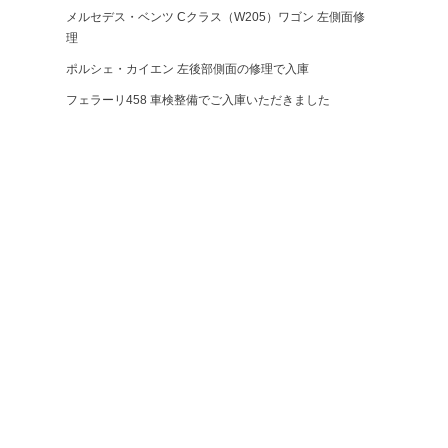
メルセデス・ベンツ Cクラス（W205）ワゴン 左側面修
理
ポルシェ・カイエン 左後部側面の修理で入庫
フェラーリ458 車検整備でご入庫いただきました