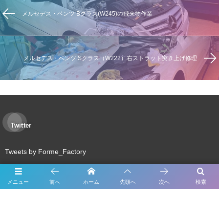
メルセデス・ベンツ Bクラス(W245)の飛来物作業
メルセデス・ベンツ Sクラス（W222）右ストラット突き上げ修理
Twitter
Tweets by Forme_Factory
メニュー
前へ
ホーム
先頭へ
次へ
検索
About Us
Inspection