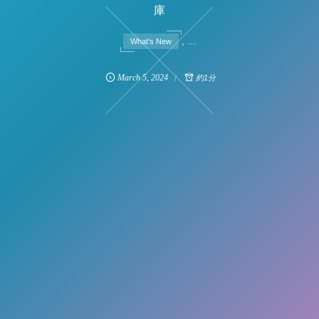
庫
, …
What's New
March
5
,
2024
約1分